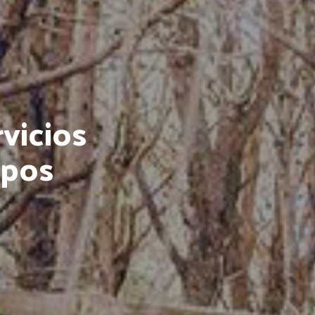
vicios
upos